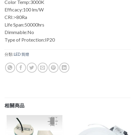
Color Temp:3000K
Efficacy:100 lm/W
CRI:>80Ra
Life Span:50000hrs
Dimmable:No
Type of Protection:IP20
分類:
LED 筒燈
相關商品