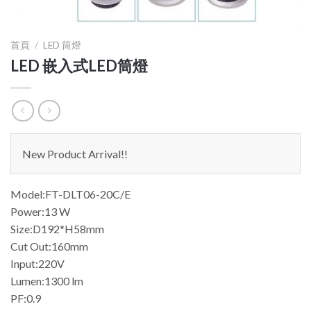
首頁
/
LED 筒燈
LED 嵌入式LED筒燈
New Product Arrival!!
Model:FT-DLT06-20C/E
Power:13 W
Size:D192*H58mm
Cut Out:160mm
Input:220V
Lumen:1300 lm
PF:0.9