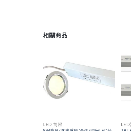
相關商品
LED 筒燈
LE
9W應急/微波感應/全熄/調光LED筒
 LED 燈管
T8 