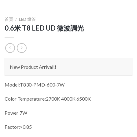
首頁
/
LED 燈管
0.6米 T8 LED UD 微波調光
New Product Arrival!!
Model:T830-PMD-600-7W
Color Temperature:2700K 4000K 6500K
Power:7W
Factor:>0.85