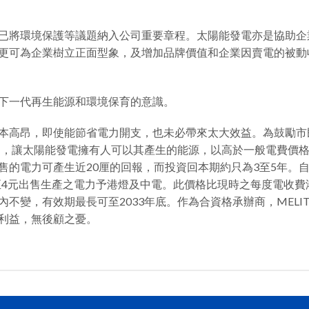
已將環境保護等議題納入公司重要章程。太陽能發電亦是協助企
更可為企業樹立正面型象，及增加品牌價值和企業因賣電的被動
下一代再生能源和環境保育的意識。
本高昂，即使能節省電力開支，也未必帶來太大效益。為鼓勵市
劃」，讓太陽能發電擁有人可以其產生的能源，以高於一般電費價
的電力可產生近20厘的回報，而投資回本期約只為3至5年。自2
至4元出售生產之電力予港燈及中電。此價格比現時之每度電收費港
不變，有效期最長可至2033年底。作為合資格承辦商，MELIT
利益，無後顧之憂。