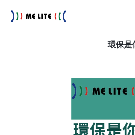
Skip
to
content
環保是