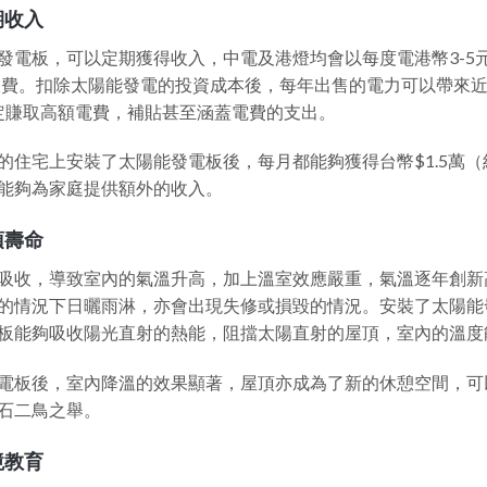
期收入
發電板，可以定期獲得收入，中電及港燈均會以每度電港幣3-5
的收費。扣除太陽能發電的投資成本後，每年出售的電力可以帶來
穩定賺取高額電費，補貼甚至涵蓋電費的支出。
住宅上安裝了太陽能發電板後，每月都能夠獲得台幣$1.5萬（約
能夠為家庭提供額外的收入。
頂壽命
吸收，導致室內的氣溫升高，加上溫室效應嚴重，氣溫逐年創新
的情況下日曬雨淋，亦會出現失修或損毀的情況。安裝了太陽能
板能夠吸收陽光直射的熱能，阻擋太陽直射的屋頂，室內的溫度能
電板後，室內降溫的效果顯著，屋頂亦成為了新的休憩空間，可
石二鳥之舉。
境教育