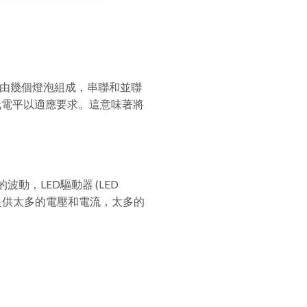
用照明由幾個燈泡組成，串聯和並聯
整流並降低電平以適應要求。這意味著將
源的波動，LED驅動器 (LED
避免了提供太多的電壓和電流，太多的