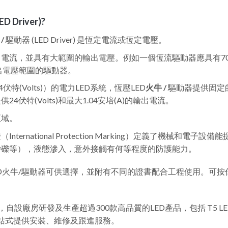
Driver)?
/
驅動器 (LED Driver) 是恆定電流或恆定電壓。
電流，並具有大範圍的輸出電壓。例如一個恆流驅動器應具有70
的輸出電壓範圍的驅動器。
特(Volts)）的電力LED系統，恆壓LED
火牛 /
驅動器提供固定
伏特(Volts)和最大1.04安培(A)的輸出電流。
區域。
ternational Protection Marking）定義了機械和電
砂礫等），液態滲入，意外接觸有何等程度的防護能力。
LED火牛/驅動器可供選擇，並附有不同的證書配合工程使用。可
港品牌，自設廠房研發及生產超過300款高品質的LED產品，包括 T5 
一站式提供安裝、維修及跟進服務。