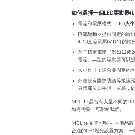
如何選擇一個LED驅動器(LED 
電流和電壓模式：LED
火牛 
恆流驅動器提供固定的輸出
4-13直流電壓(V DC) 
為了穩定電壓（例如12或24伏
電流。典型的驅動器可以提供24
大小尺寸：適合要固定的
外殼應有國際防護等級認證（In
身體部位如手指，灰塵，
MELITE晶智有大量不同的
如有需要，可聯絡我們。
ME Lite 晶智照明 － 香
合適的LED燈光設置方案，