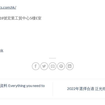
s.com.hk/
8號宏業工貿中心5樓E室
hk
erything you need to
2022年選擇合適 泛光燈 的