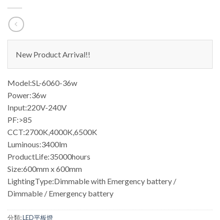
New Product Arrival!!
Model:SL-6060-36w
Power:36w
Input:220V-240V
PF:>85
CCT:2700K,4000K,6500K
Luminous:3400lm
ProductLife:35000hours
Size:600mm x 600mm
LightingType:Dimmable with Emergency battery /
Dimmable / Emergency battery
分類:
LED平板燈