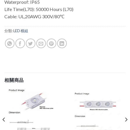
Waterproof: IP65
Life Time(L70): 50000 Hours (L70)
Cable: UL,20AWG 300V/80℃
分類:
LED 模組
相關商品