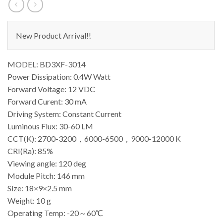
New Product Arrival!!
MODEL: BD3XF-3014
Power Dissipation: 0.4W Watt
Forward Voltage: 12 VDC
Forward Curent: 30 mA
Driving System: Constant Current
Luminous Flux: 30-60 LM
CCT(K): 2700-3200，6000-6500，9000-12000 K
CRI(Ra): 85%
Viewing angle: 120 deg
Module Pitch: 146 mm
Size: 18×9×2.5 mm
Weight: 10 g
Operating Temp: -20～60℃