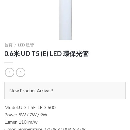
首頁
/
LED 燈管
0.6米 UD T5 (E) LED 環保光管
New Product Arrival!!
Model:UD-T5E-LED-600
Power:5W / 7W / 9W
Lumen:110 lm/w
Color Temperature:2700K 4000K 6500K