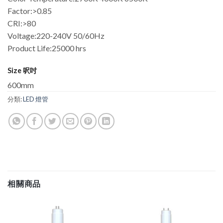
Factor:>0.85
CRI:>80
Voltage:220-240V 50/60Hz
Product Life:25000 hrs
Size 呎吋
600mm
分類:
LED 燈管
相關商品