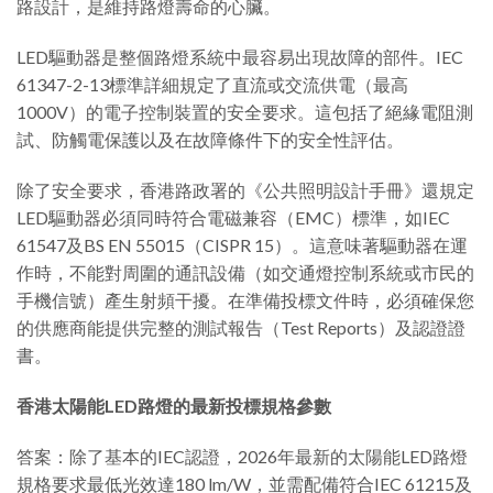
路設計，是維持路燈壽命的心臟。
LED驅動器是整個路燈系統中最容易出現故障的部件。IEC
61347-2-13標準詳細規定了直流或交流供電（最高
1000V）的電子控制裝置的安全要求。這包括了絕緣電阻測
試、防觸電保護以及在故障條件下的安全性評估。
除了安全要求，香港路政署的《公共照明設計手冊》還規定
LED驅動器必須同時符合電磁兼容（EMC）標準，如IEC
61547及BS EN 55015（CISPR 15）。這意味著驅動器在運
作時，不能對周圍的通訊設備（如交通燈控制系統或市民的
手機信號）產生射頻干擾。在準備投標文件時，必須確保您
的供應商能提供完整的測試報告（Test Reports）及認證證
書。
香港太陽能LED路燈的最新投標規格參數
答案：除了基本的IEC認證，2026年最新的太陽能LED路燈
規格要求最低光效達180 lm/W，並需配備符合IEC 61215及