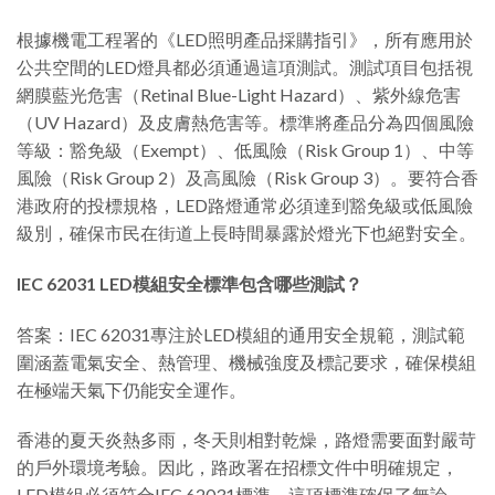
根據機電工程署的《LED照明產品採購指引》，所有應用於
公共空間的LED燈具都必須通過這項測試。測試項目包括視
網膜藍光危害（Retinal Blue-Light Hazard）、紫外線危害
（UV Hazard）及皮膚熱危害等。標準將產品分為四個風險
等級：豁免級（Exempt）、低風險（Risk Group 1）、中等
風險（Risk Group 2）及高風險（Risk Group 3）。要符合香
港政府的投標規格，LED路燈通常必須達到豁免級或低風險
級別，確保市民在街道上長時間暴露於燈光下也絕對安全。
IEC 62031 LED模組安全標準包含哪些測試？
答案：IEC 62031專注於LED模組的通用安全規範，測試範
圍涵蓋電氣安全、熱管理、機械強度及標記要求，確保模組
在極端天氣下仍能安全運作。
香港的夏天炎熱多雨，冬天則相對乾燥，路燈需要面對嚴苛
的戶外環境考驗。因此，路政署在招標文件中明確規定，
LED模組必須符合IEC 62031標準。這項標準確保了無論