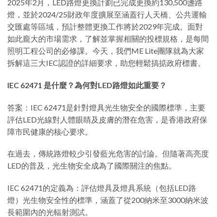
2025年2月，LED路燈更換計劃已完成更換約130,500盞路
燈，並於2024/25財政年度擴展至涵蓋行人天橋、公共運輸
交匯處等區域，預計整體更換工作將於2029年完成。面對
如此龐大的市場需求，了解並掌握相關的投標規格，是每間
照明工程公司的必修課。今天，我們ME Lite團隊就為大家
拆解這三大IEC認證的詳細要求，助您輕鬆搞掂政府標書。
IEC 62471 是什麼？為何對LED路燈如此重要？
答案：IEC 62471是針對燈具光生物安全的國際標準，主要
評估LED光線對人體眼睛及皮膚的潛在危害，是香港政府保
障市民健康的核心要求。
在過去，傳統路燈較少引發藍光危害的討論。但隨著高亮度
LED的普及，光生物安全成為了國際關注的焦點。
IEC 62471的定義為：評估燈具及燈具系統（包括LED路
燈）光生物安全性的標準，涵蓋了從200納米至3000納米波
長範圍內的光輻射測試。