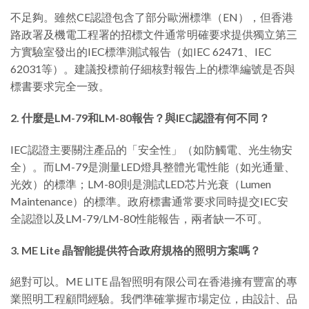
不足夠。雖然CE認證包含了部分歐洲標準（EN），但香港
路政署及機電工程署的招標文件通常明確要求提供獨立第三
方實驗室發出的IEC標準測試報告（如IEC 62471、IEC
62031等）。建議投標前仔細核對報告上的標準編號是否與
標書要求完全一致。
2. 什麼是LM-79和LM-80報告？與IEC認證有何不同？
IEC認證主要關注產品的「安全性」（如防觸電、光生物安
全）。而LM-79是測量LED燈具整體光電性能（如光通量、
光效）的標準；LM-80則是測試LED芯片光衰（Lumen
Maintenance）的標準。政府標書通常要求同時提交IEC安
全認證以及LM-79/LM-80性能報告，兩者缺一不可。
3. ME Lite 晶智能提供符合政府規格的照明方案嗎？
絕對可以。ME LITE 晶智照明有限公司在香港擁有豐富的專
業照明工程顧問經驗。我們準確掌握市場定位，由設計、品