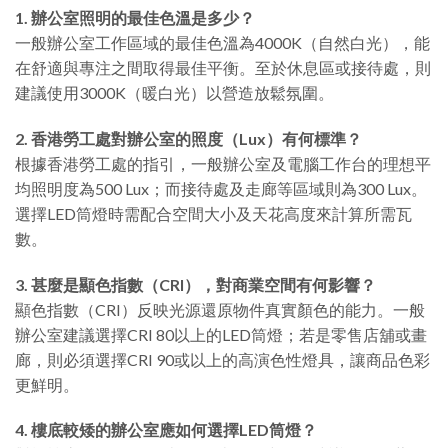
1. 辦公室照明的最佳色溫是多少？
一般辦公室工作區域的最佳色溫為4000K（自然白光），能
在舒適與專注之間取得最佳平衡。至於休息區或接待處，則
建議使用3000K（暖白光）以營造放鬆氛圍。
2. 香港勞工處對辦公室的照度（Lux）有何標準？
根據香港勞工處的指引，一般辦公室及電腦工作台的理想平
均照明度為500 Lux；而接待處及走廊等區域則為300 Lux。
選擇LED筒燈時需配合空間大小及天花高度來計算所需瓦
數。
3. 甚麼是顯色指數（CRI），對商業空間有何影響？
顯色指數（CRI）反映光源還原物件真實顏色的能力。一般
辦公室建議選擇CRI 80以上的LED筒燈；若是零售店舖或畫
廊，則必須選擇CRI 90或以上的高演色性燈具，讓商品色彩
更鮮明。
4. 樓底較矮的辦公室應如何選擇LED筒燈？