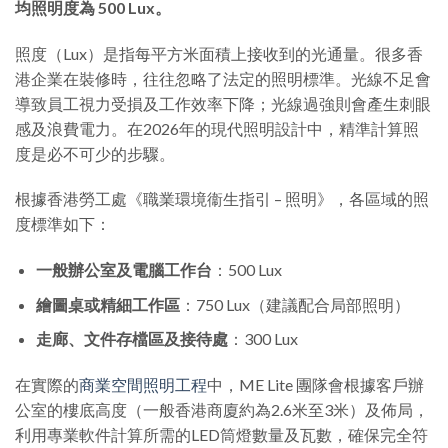
均照明度為 500 Lux。
照度（Lux）是指每平方米面積上接收到的光通量。很多香
港企業在裝修時，往往忽略了法定的照明標準。光線不足會
導致員工視力受損及工作效率下降；光線過強則會產生刺眼
感及浪費電力。在2026年的現代照明設計中，精準計算照
度是必不可少的步驟。
根據香港勞工處《職業環境衞生指引 – 照明》，各區域的照
度標準如下：
一般辦公室及電腦工作台
：500 Lux
繪圖桌或精細工作區
：750 Lux（建議配合局部照明）
走廊、文件存檔區及接待處
：300 Lux
在實際的
商業空間照明工程
中，ME Lite 團隊會根據客戶辦
公室的樓底高度（一般香港商廈約為2.6米至3米）及佈局，
利用專業軟件計算所需的LED筒燈數量及瓦數，確保完全符