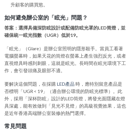
升顧客的購買慾。
如何避免辦公室的「眩光」問題？
答案：選擇具備深防眩設計或配備防眩光罩的LED筒燈，並
確保統一眩光指數（UGR）低於19。
「眩光」（Glare）是辦公室照明的隱形殺手。當員工看著
電腦螢幕時，如果天花的筒燈在螢幕上產生強烈反光，或者
直視燈具時感到刺眼，這就是眩光。長時間在眩光環境下工
作，會引發頭痛及眼部不適。
要解決這個問題，在採購
LED產品
時，應特別留意產品是
否標明「UGR < 19」（適合辦公環境的防眩光標準）。此
外，採用「深杯防眩」設計的LED筒燈，將發光面隱藏在燈
具深處，能有效做到「見光不見燈」的高級視覺效果，這也
是近年香港高端辦公室裝修的熱門選擇。
常見問題