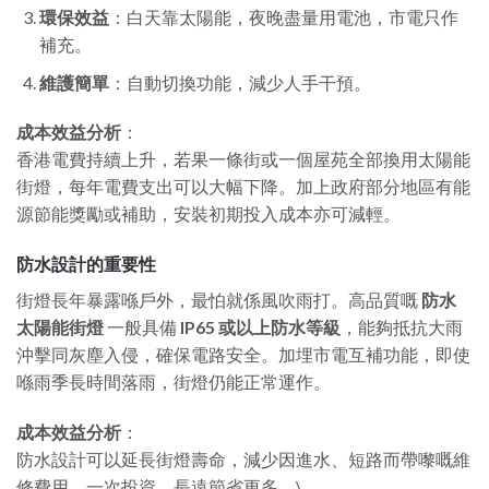
環保效益
：白天靠太陽能，夜晚盡量用電池，市電只作
補充。
維護簡單
：自動切換功能，減少人手干預。
成本效益分析
：
香港電費持續上升，若果一條街或一個屋苑全部換用太陽能
街燈，每年電費支出可以大幅下降。加上政府部分地區有能
源節能獎勵或補助，安裝初期投入成本亦可減輕。
防水設計的重要性
街燈長年暴露喺戶外，最怕就係風吹雨打。高品質嘅
防水
太陽能街燈
一般具備
IP65 或以上防水等級
，能夠抵抗大雨
沖擊同灰塵入侵，確保電路安全。加埋市電互補功能，即使
喺雨季長時間落雨，街燈仍能正常運作。
成本效益分析
：
防水設計可以延長街燈壽命，減少因進水、短路而帶嚟嘅維
修費用。一次投資，長遠節省更多。\