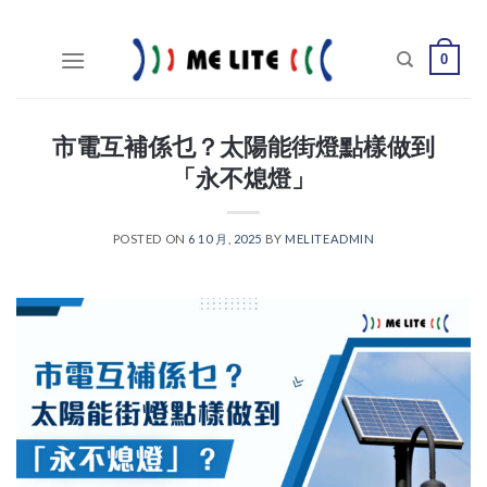
Skip
to
0
content
市電互補係乜？太陽能街燈點樣做到
「永不熄燈」
POSTED ON
6 10 月, 2025
BY
MELITEADMIN