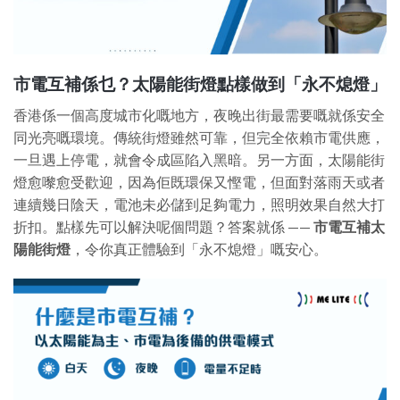
市電互補係乜？太陽能街燈點樣做到「永不熄燈」
香港係一個高度城市化嘅地方，夜晚出街最需要嘅就係安全
同光亮嘅環境。傳統街燈雖然可靠，但完全依賴市電供應，
一旦遇上停電，就會令成區陷入黑暗。另一方面，太陽能街
燈愈嚟愈受歡迎，因為佢既環保又慳電，但面對落雨天或者
連續幾日陰天，電池未必儲到足夠電力，照明效果自然大打
折扣。點樣先可以解決呢個問題？答案就係 ——
市電互補太
陽能街燈
，令你真正體驗到「永不熄燈」嘅安心。