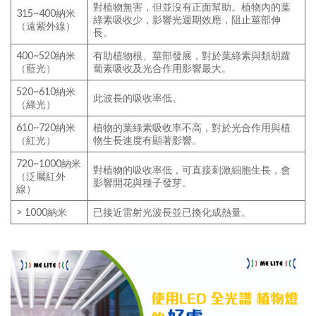
對植物無害，但並沒有正面幫助。植物內的葉
315~400納米
綠素吸收少，影響光週期效應，阻止莖部伸
（遠紫外線）
長。
400~520納米
有助植物根、莖部發展，對於葉綠素與類胡蘿
（藍光）
蔔素吸收及光合作用影響最大。
520~610納米
此波長的吸收率低。
（綠光）
610~720納米
植物的葉綠素吸收率不高，對於光合作用與植
（紅光）
物生長速度有顯著影響。
720~1000納米
對植物的吸收率低，可直接刺激細胞生長，會
（泛屬紅外
影響開花與種子發芽。
線）
> 1000納米
已接近雷射光波長並已換化成熱量。