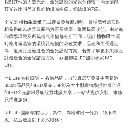
相對其他的人造光源，全光譜燈的光效分佈較平均更節能，
其光效比同等瓦數的鈉燈高兩倍，鎢絲燈的7倍。
全光譜
植物生長燈
已成農業發展新趨勢，農場應考慮安裝
相關系統以改善農產品質素及效率，從而提高收益。由於每
個農場環境及所栽種農作物都有所不同，設計
植物燈
怖局
時應考慮溫室的環境及植物的栽種要求、品種和生長週期
等，度身訂造最適合的全光譜燈方案。若要了解更多怎樣設
計最適合的全光譜燈方案，歡迎聯絡LED照明專家 ME
Lite。
ME Lite 晶智照明 － 香港品牌，自設廠房研發及生產超過
300款高品質的LED產品，並能為大小型種植場提供最合適
的LED全光譜燈系統設置建議方案，一站式提供安裝、維修
及跟進服務。
ME Lite 團隊專業細心，為你、為地球出一分力，絕不馬
虎。歡迎透過以下方式聯絡：