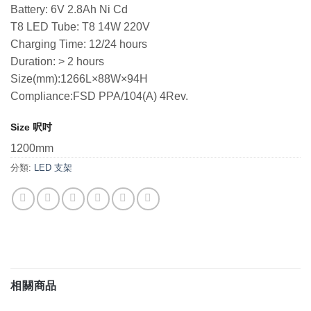
Battery: 6V 2.8Ah Ni Cd
T8 LED Tube: T8 14W 220V
Charging Time: 12/24 hours
Duration: > 2 hours
Size(mm):1266L×88W×94H
Compliance:FSD PPA/104(A) 4Rev.
Size 呎吋
1200mm
分類:
LED 支架
相關商品