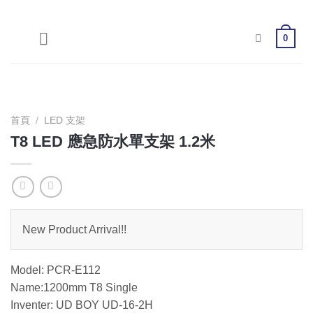
Skip
to
0
content
首頁
/
LED 支架
T8 LED 應急防水單支架 1.2米
New Product Arrival!!
Model: PCR-E112
Name:1200mm T8 Single
Inventer: UD BOY UD-16-2H