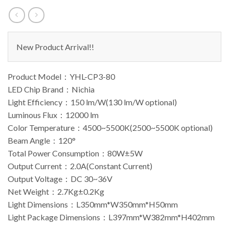
New Product Arrival!!
Product Model：YHL-CP3-80
LED Chip Brand：Nichia
Light Efficiency：150 lm/W(130 lm/W optional)
Luminous Flux：12000 lm
Color Temperature：4500~5500K(2500~5500K optional)
Beam Angle：120°
Total Power Consumption：80W±5W
Output Current：2.0A(Constant Current)
Output Voltage：DC 30~36V
Net Weight：2.7Kg±0.2Kg
Light Dimensions：L350mm*W350mm*H50mm
Light Package Dimensions：L397mm*W382mm*H402mm