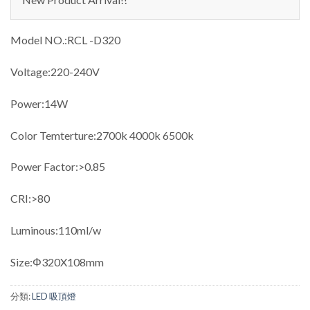
Model NO.:RCL -D320
Voltage:220-240V
Power:14W
Color Temterture:2700k 4000k 6500k
Power Factor:>0.85
CRI:>80
Luminous:110ml/w
Size:Φ320X108mm
分類:
LED 吸頂燈