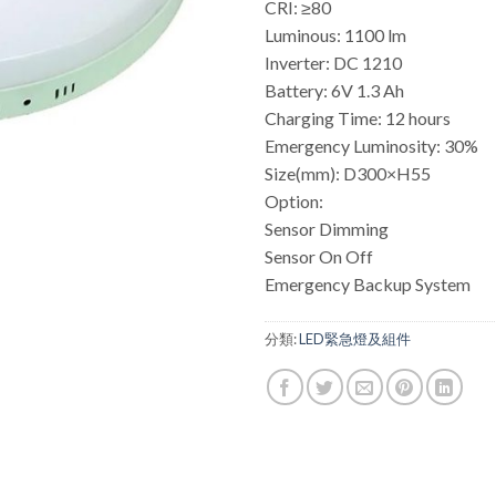
CRI: ≥80
Luminous: 1100 lm
Inverter: DC 1210
Battery: 6V 1.3 Ah
Charging Time: 12 hours
Emergency Luminosity: 30%
Size(mm): D300×H55
Option:
Sensor Dimming
Sensor On Off
Emergency Backup System
分類:
LED緊急燈及組件