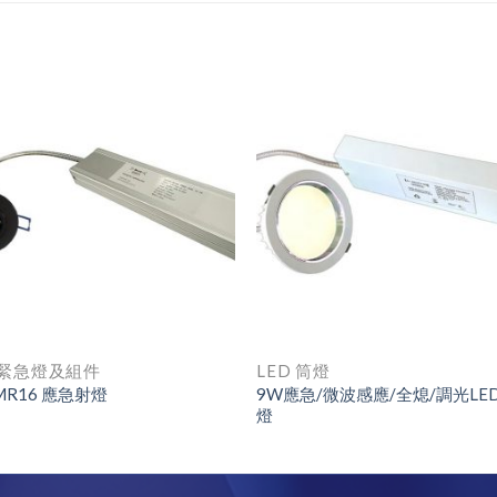
D緊急燈及組件
LED 筒燈
9W應急/微波感應/全熄/調光LE
MR16 應急射燈
燈