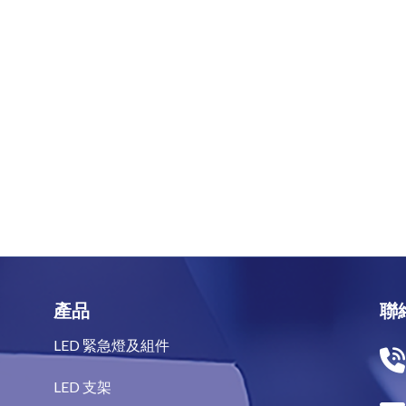
產品
聯
LED 緊急燈及組件
LED 支架