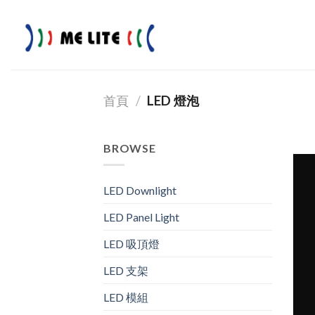
Skip
to
content
首頁
/
LED 燈泡
BROWSE
LED Downlight
LED Panel Light
LED 吸頂燈
LED 支架
LED 模組