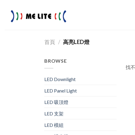
Skip
to
content
首頁
/
高亮LED燈
BROWSE
找
LED Downlight
LED Panel Light
LED 吸頂燈
LED 支架
LED 模組