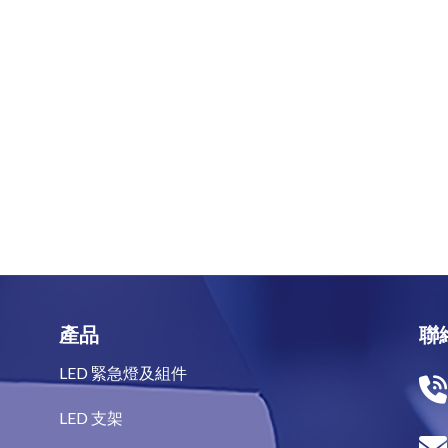
產品
聯
LED 緊急燈及組件
LED 支架