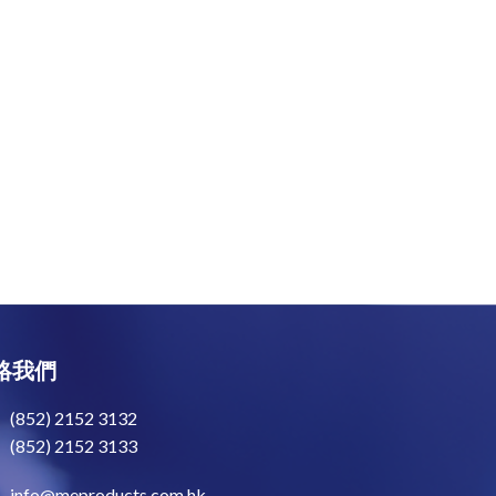
絡我們
(852) 2152 3132
(852) 2152 3133
info@meproducts.com.hk